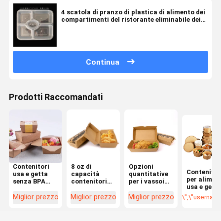
4 scatola di pranzo di plastica di alimento dei
compartimenti del ristorante eliminabile dei
contenitori pp
Continua
Prodotti Raccomandati
Contenitori
8 oz di
Opzioni
Contenitor
usa e getta
capacità
quantitative
per alimen
senza BPA
contenitori
per i vassoi
usa e gett
perfetti per
per alimenti
monoalimentari
con
l'imballaggio
usa e getta
privi di BPA in
Miglior prezzo
Miglior prezzo
Miglior prezzo
\",\"username
coperchio 
di
con
vrazza o
scatto con
frutta/formaggio
coperchio e
singoli
logo
varie