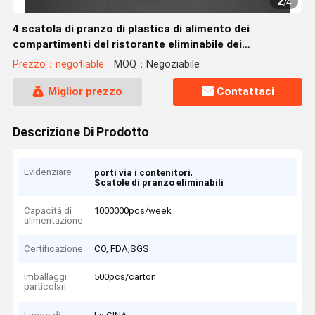
2
/
4
4 scatola di pranzo di plastica di alimento dei
compartimenti del ristorante eliminabile dei
contenitori pp
Prezzo：negotiable
MOQ：Negoziabile
Miglior prezzo
Contattaci
Descrizione Di Prodotto
Evidenziare
,
porti via i contenitori
Scatole di pranzo eliminabili
Capacità di
1000000pcs/week
alimentazione
Certificazione
CO, FDA,SGS
Imballaggi
500pcs/carton
particolari