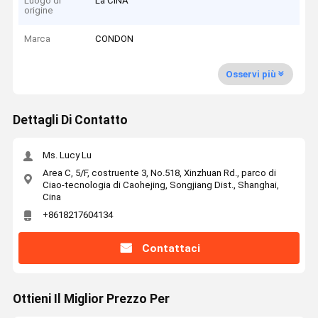
Luogo di
La CINA
origine
Marca
CONDON
Osservi più
Dettagli Di Contatto
Ms. Lucy Lu
Area C, 5/F, costruente 3, No.518, Xinzhuan Rd., parco di
Ciao-tecnologia di Caohejing, Songjiang Dist., Shanghai,
Cina
+8618217604134
Contattaci
Ottieni Il Miglior Prezzo Per