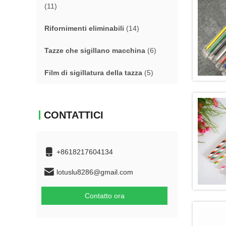
(11)
Rifornimenti eliminabili
(14)
Tazze che sigillano macchina
(6)
Film di sigillatura della tazza
(5)
CONTATTICI
+8618217604134
lotuslu8286@gmail.com
Contatto ora