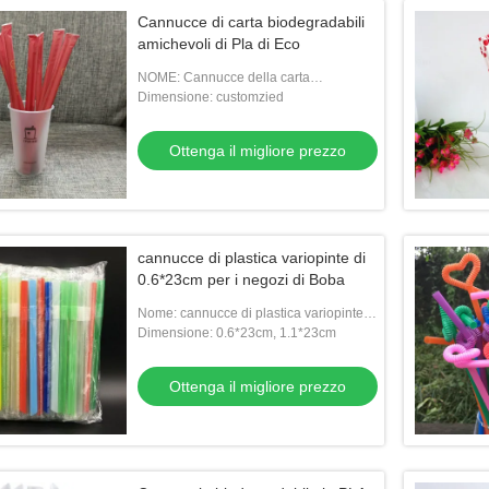
Cannucce di carta biodegradabili
amichevoli di Pla di Eco
NOME: Cannucce della carta
biodegradabile bianca amichevole di
Dimensione: customzied
pla di Eco per i negozi di boba
Ottenga il migliore prezzo
cannucce di plastica variopinte di
0.6*23cm per i negozi di Boba
Nome: cannucce di plastica variopinte
con la stampa su misura e logo per i
Dimensione: 0.6*23cm, 1.1*23cm
negozi di boba
Ottenga il migliore prezzo