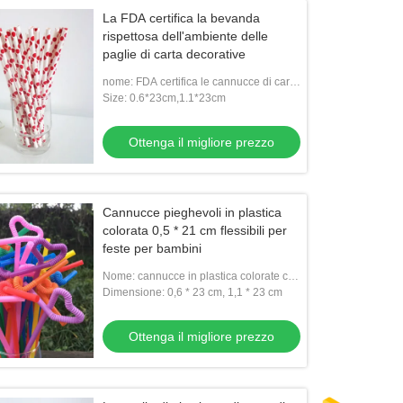
La FDA certifica la bevanda
rispettosa dell'ambiente delle
paglie di carta decorative
nome: FDA certifica le cannucce di carta
ecologiche
Size: 0.6*23cm,1.1*23cm
Ottenga il migliore prezzo
Cannucce pieghevoli in plastica
colorata 0,5 * 21 cm flessibili per
feste per bambini
Nome: cannucce in plastica colorate con
stampa e logo personalizzati per negozi
Dimensione: 0,6 * 23 cm, 1,1 * 23 cm
di boba
Ottenga il migliore prezzo