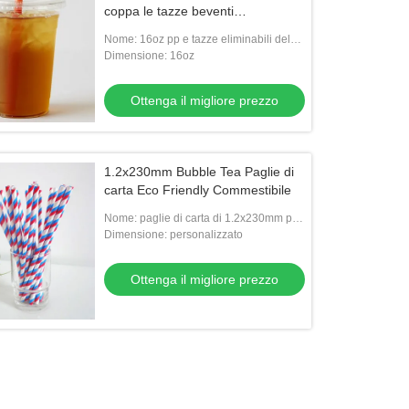
coppa le tazze beventi
biodegradabili con i coperchi e le
Nome: 16oz pp e tazze eliminabili del
paglie
frullato dell'ANIMALE DOMESTICO con i
Dimensione: 16oz
coperchi e le paglie
Ottenga il migliore prezzo
1.2x230mm Bubble Tea Paglie di
carta Eco Friendly Commestibile
Nome: paglie di carta di 1.2x230mm per
il tè della bolla
Dimensione: personalizzato
Ottenga il migliore prezzo