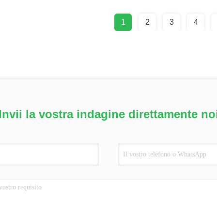
1
2
3
4
Invii la vostra indagine direttamente no