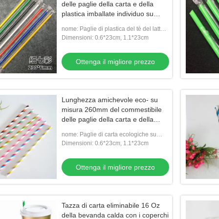
delle paglie della carta e della
plastica imballate individuo su
misura
nome: Paglie di plastica del tè del latte
imballate individuo
Dimensioni: 0.6*23cm, 1.1*23cm
Ottenga il migliore prezzo
Lunghezza amichevole eco- su
misura 260mm del commestibile
delle paglie della carta e della
plastica
nome: Paglie di carta ecologiche su
misura del commestibile
Dimensioni: 0.6*23cm, 1.1*23cm
Ottenga il migliore prezzo
Tazza di carta eliminabile 16 Oz
della bevanda calda con i coperchi