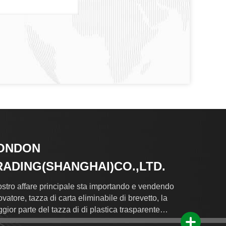
ONDON
RADING(SHANGHAI)CO.,LTD.
nostro affare principale sta importando e vendendo
ovatore, tazza di carta eliminabile di brevetto, la
gior parte del tazza di di plastica trasparente
olare e bestselling di PLA.