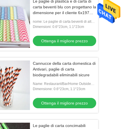
Le paglie di plastica e di carta di
carta beventi blu con progettano la
dimensione per il cliente 6x197
millimetro
nome: Le paglie di carta beventi di alta
qualità blu con progettano nella
Dimensioni: 0.6*23cm, 1.1*23cm
dimensione di 6X197 millimetro
Ottenga il migliore prezzo
Cannucce della carta domestica di
Antivari, paglie di carta
biodegradabili eliminabili sicure
Name: Restaurant/Bar/Home Outside
Biodegradable Safe Disposable
Dimensione: 0.6*23cm, 1.1*23cm
Drinking Paper Straw
Ottenga il migliore prezzo
Le paglie di carta concimabili