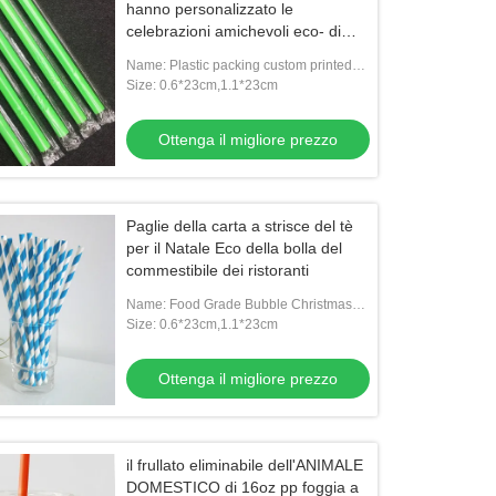
hanno personalizzato le
celebrazioni amichevoli eco- di
festa di logo
Name: Plastic packing custom printed
boba straw
Size: 0.6*23cm,1.1*23cm
Ottenga il migliore prezzo
Paglie della carta a strisce del tè
per il Natale Eco della bolla del
commestibile dei ristoranti
Name: Food Grade Bubble Christmas
Promotional Gifts Tea Striped Paper
Size: 0.6*23cm,1.1*23cm
Drinking Straws
Ottenga il migliore prezzo
il frullato eliminabile dell'ANIMALE
DOMESTICO di 16oz pp foggia a