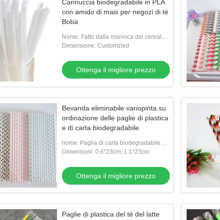
Cannuccia biodegradabile in PLA
con amido di mais per negozi di tè
Boba
Nome: Fatto dalla manioca del cereale,
le paglie biodegradabili individualmente
Dimensione: Customzied
imballate di PLA sostituis
Ottenga il migliore prezzo
Bevanda eliminabile variopinta su
ordinazione delle paglie di plastica
e di carta biodegradabile
nome: Paglia di carta biodegradabile
della bevanda all'ingrosso eliminabile
Dimensioni: 0.6*23cm, 1.1*23cm
variopinta su ordinazione
Ottenga il migliore prezzo
Paglie di plastica del tè del latte