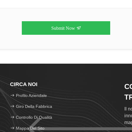
Submit Now
CIRCA NOI
C
Profilo Aziendale
T
Giro Della Fabbrica
Il 
inn
Controllo Di Qualità
mag
Mappa Del Sito
pop